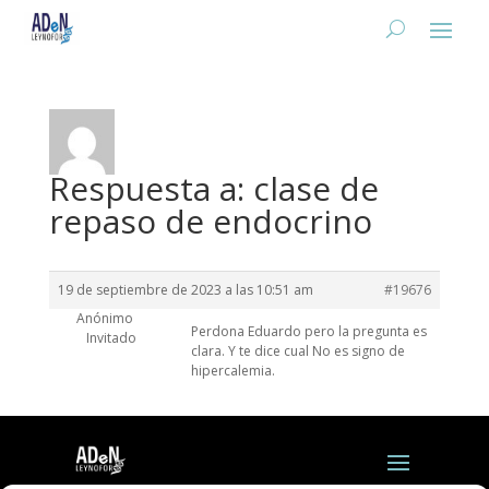
Respuesta a: clase de
repaso de endocrino
19 de septiembre de 2023 a las 10:51 am
#19676
Anónimo
Perdona Eduardo pero la pregunta es
Invitado
clara. Y te dice cual No es signo de
hipercalemia.