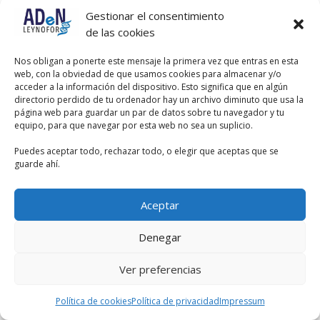
primera vuelta ha puesto algunas
Gestionar el consentimiento
preguntas sueltas, pero en el vídeo el
de las cookies
dijo que esas preguntas solo eran
para que vierais cómo se pregunta
Nos obligan a ponerte este mensaje la primera vez que entras en esta
legislación, por lo tanto no están
web, con la obviedad de que usamos cookies para almacenar y/o
incluidas en la presentación.
acceder a la información del dispositivo. Esto significa que en algún
directorio perdido de tu ordenador hay un archivo diminuto que usa la
En principio no hay planificado subir
página web para guardar un par de datos sobre tu navegador y tu
más preguntas, al menos hasta los
equipo, para que navegar por esta web no sea un suplicio.
simulacros de examen que se
planifican antes de la oposición
Puedes aceptar todo, rechazar todo, o elegir que aceptas que se
guarde ahí.
Aceptar
Denegar
Ver preferencias
Política de cookies
Política de privacidad
Impressum