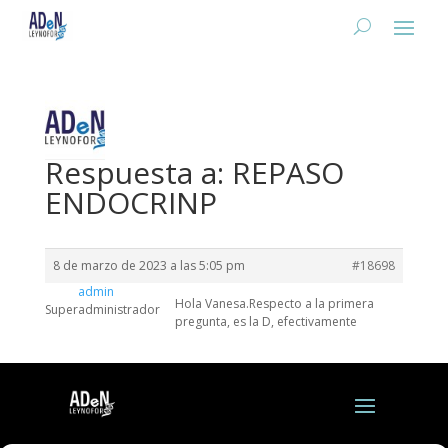
Respuesta a: REPASO
ENDOCRINP
8 de marzo de 2023 a las 5:05 pm
#18698
admin
Hola Vanesa.Respecto a la primera
Superadministrador
pregunta, es la D, efectivamente