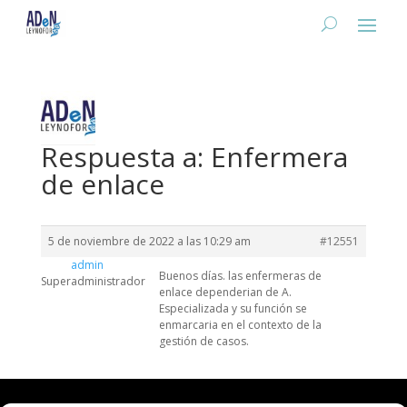
Respuesta a: Enfermera
de enlace
5 de noviembre de 2022 a las 10:29 am
#12551
admin
Buenos días. las enfermeras de
Superadministrador
enlace dependerian de A.
Especializada y su función se
enmarcaria en el contexto de la
gestión de casos.