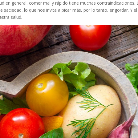
alud en general, comer mal y rápido tiene muchas contraindicaciones. 
 saciedad, lo que nos invita a picar más, por lo tanto, engordar. Y el
stra salud.