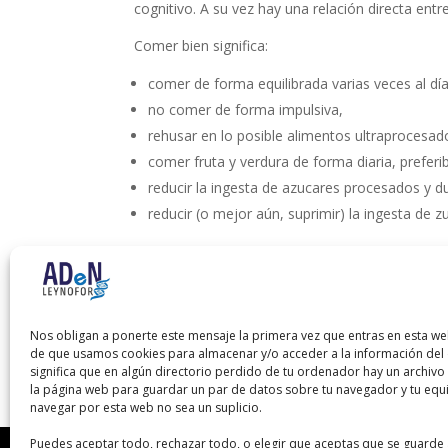
cognitivo. A su vez hay una relación directa entr
Comer bien significa:
comer de forma equilibrada varias veces al día
no comer de forma impulsiva,
rehusar en lo posible alimentos ultraprocesad
comer fruta y verdura de forma diaria, preferi
reducir la ingesta de azucares procesados y du
reducir (o mejor aún, suprimir) la ingesta de
En definitiva, comer bien significa llevar una vid
recomendaciones harán que tu mente funcione a
capacidades y apruebes tu
oposición
sin proble
Nos obligan a ponerte este mensaje la primera vez que entras en esta we
de que usamos cookies para almacenar y/o acceder a la información del d
significa que en algún directorio perdido de tu ordenador hay un archiv
la página web para guardar un par de datos sobre tu navegador y tu equ
navegar por esta web no sea un suplicio.
Puedes aceptar todo, rechazar todo, o elegir que aceptas que se guarde 