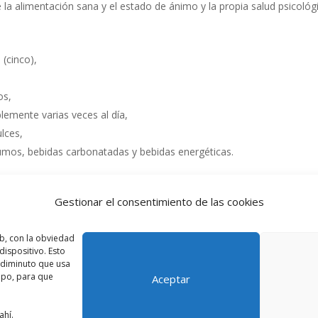
e la alimentación sana y el estado de ánimo y la propia salud psicológ
 (cinco),
os,
blemente varias veces al día,
lces,
 zumos, bebidas carbonatadas y bebidas energéticas.
a sana y pensar y planificar nuestra ingesta de alimentos. Estas
Gestionar el consentimiento de las cookies
l 100% para que puedas sacar el máximo partido posible a tus
mas.
b, con la obviedad
ispositivo. Esto
o diminuto que usa
ipo, para que
Aceptar
ahí.